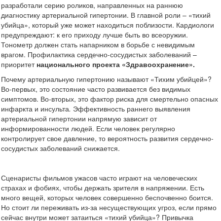
разработали серию роликов, направленных на раннюю
диагностику артериальной гипертонии. В главной роли – «тихий
убийца», который уже может находиться поблизости. Кардиологи
предупреждают: к его приходу лучше быть во всеоружии.
Тонометр должен стать напарником в борьбе с невидимым
врагом. Профилактика сердечно-сосудистых заболеваний –
приоритет
национального проекта «Здравоохранение».
Почему артериальную гипертонию называют «Тихим убийцей»?
Во-первых, это состояние часто развивается без видимых
симптомов. Во-вторых, это фактор риска для смертельно опасных
инфаркта и инсульта
.
Эффективность раннего выявления
артериальной гипертонии напрямую зависит от
информированности людей. Если человек регулярно
контролирует свое давление, то вероятность развития сердечно-
сосудистых заболеваний снижается.
Сценаристы фильмов ужасов часто играют на человеческих
страхах и фобиях, чтобы держать зрителя в напряжении. Есть
много вещей, которых человек совершенно беспочвенно боится.
Но стоит ли переживать из-за несуществующих угроз, если прямо
сейчас внутри может затаиться «тихий убийца»? Привычка