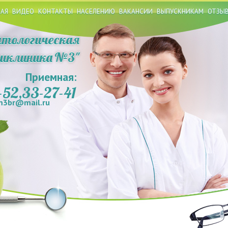
НАЯ
ВИДЕО
КОНТАКТЫ
НАСЕЛЕНИЮ
ВАКАНСИИ
ВЫПУСКНИКАМ
ОТЗЫ
тологическая
ликлиника
№3
"
Приемная:
-52,33-27-41
om3br@mail.ru