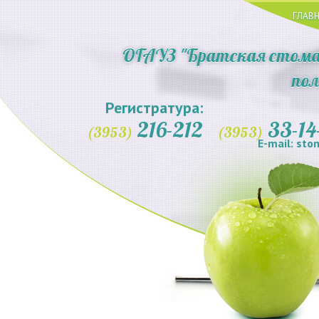
ГЛАВ
ОГАУЗ "Братская стома
по
Регистратура:
216-212
33-14
(3953)
(3953)
E-mail: st