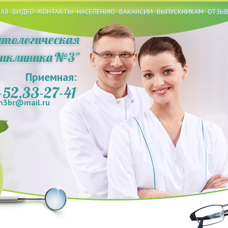
НАЯ
ВИДЕО
КОНТАКТЫ
НАСЕЛЕНИЮ
ВАКАНСИИ
ВЫПУСКНИКАМ
ОТЗЫ
тологическая
ликлиника
№3
"
Приемная:
-52,33-27-41
om3br@mail.ru