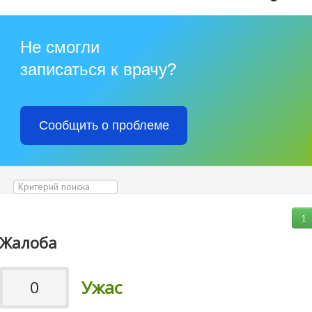
Не смогли
записаться к врачу?
Сообщить о проблеме
1
Жалоба
Ужас
0