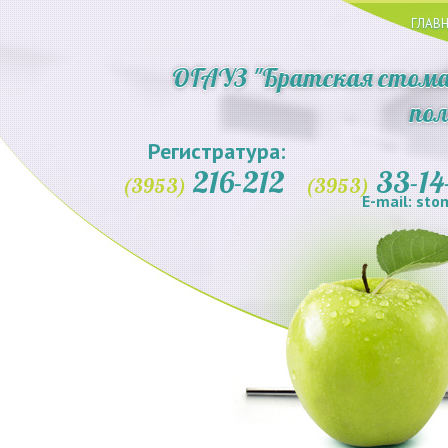
ГЛАВ
ОГАУЗ "Братская стома
по
Регистратура:
216-212
33-14
(3953)
(3953)
E-mail: st