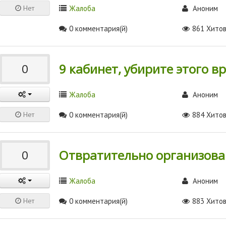
Нет
Жалоба
Аноним
0 комментария(й)
861 Хито
9 кабинет, убирите этого вр
0
Жалоба
Аноним
Нет
0 комментария(й)
884 Хито
Отвратительно организова
0
Жалоба
Аноним
Нет
0 комментария(й)
883 Хито