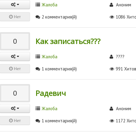
Жалоба
Аноним
Нет
2 комментария(й)
1086 Хит
Как записаться???
0
Жалоба
????
Нет
1 комментария(й)
991 Хито
Радевич
0
Жалоба
Аноним
Нет
1 комментария(й)
1172 Хит