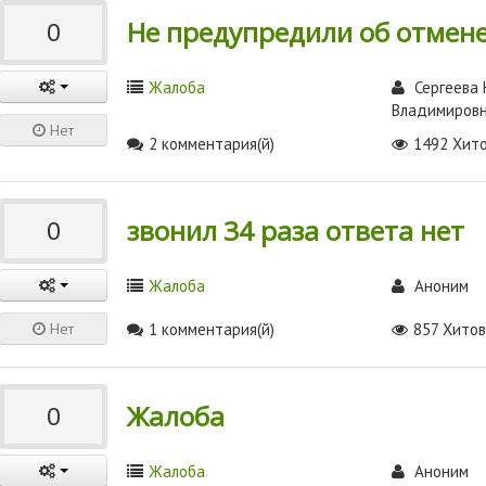
Не предупредили об отмене
0
Жалоба
Сергеева
Владимиров
Нет
2 комментария(й)
1492 Хит
звонил 34 раза ответа нет
0
Жалоба
Аноним
Нет
1 комментария(й)
857 Хито
Жалоба
0
Жалоба
Аноним