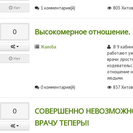
Нет
1 комментария(й)
803 Хито
Высокомерное отношение.
0
Жалоба
В 9 кабин
работают у
Нет
врачи ,прост
издевательс
отношение 
людьми.
0 комментария(й)
837 Хито
СОВЕРШЕННО НЕВОЗМОЖНО
0
ВРАЧУ ТЕПЕРЬ!!