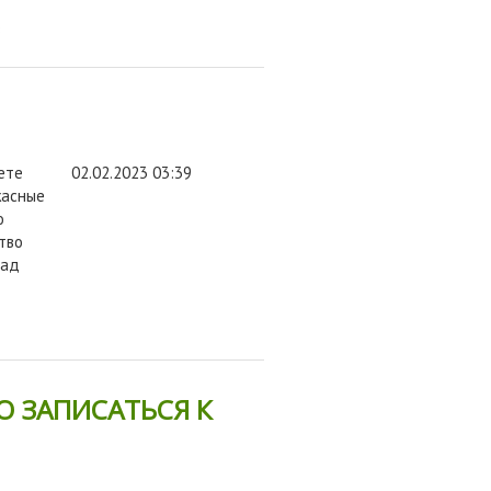
в
ете
02.02.2023 03:39
жасные
о
тво
над
в
 ЗАПИСАТЬСЯ К